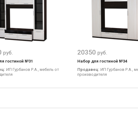
0
20350
руб.
руб.
ля гостиной №31
Набор для гостиной №34
ец:
ИП Гурбанов Р.А., мебель от
Продавец:
ИП Гурбанов Р.А., м
дителя
производителя