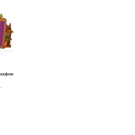
шкафом
-