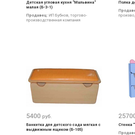
Детская угловая кухня "Мальвина"
Полка де
малая (Б-3-1)
Продав
Продавец:
ИП Бубнов, торгово-
произво
производственная компания
5400
2570
руб.
Банкетка для детского сада мягкая с
Стенка "
выдвижным ящиком (Б-105)
Продав